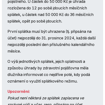
pojistného. U částek do 50 000 Kč je úhrada
rozložena do 12 po sobě jdoucích měsíčních
splátek, u částek nad 50 000 Kč do 36 měsíčních
splátek, opět po sobě jdoucích.
První splátka musí být uhrazena (tj. připsána na
účet) nejpozději do 31. prosince 2024, každá další
nejpozději poslední den příslušného kalendářního
měsíce.
O výši jednotlivých splátek, jejich splatnosti a
způsobu úhrady by zdravotní pojišťovna měla
dlužníka informovat co nejdříve poté, kdy podá
oznámení o využití splátkového režimu.
Upozornění:
Pokud není některá ze splátek zaplacena ve
správné výši a včas, resp. připsána na účet