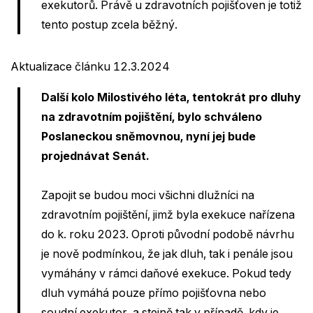
exekutorů. Právě u zdravotních pojišťoven je totiž
tento postup zcela běžný.
Aktualizace článku 12.3.2024
Další kolo Milostivého léta, tentokrát pro dluhy
na zdravotním pojištění, bylo schváleno
Poslaneckou sněmovnou, nyní jej bude
projednávat Senát.
Zapojit se budou moci všichni dlužníci na
zdravotním pojištění, jimž byla exekuce nařízena
do k. roku 2023. Oproti původní podobě návrhu
je nově podmínkou, že jak dluh, tak i penále jsou
vymáhány v rámci daňové exekuce. Pokud tedy
dluh vymáhá pouze přímo pojišťovna nebo
soudní exekutor, a stejně tak v případě, kdy je