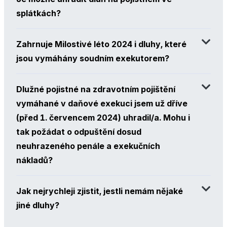
splátkách?
Zahrnuje Milostivé léto 2024 i dluhy, které
jsou vymáhány soudním exekutorem?
Dlužné pojistné na zdravotním pojištění
vymáhané v daňové exekuci jsem už dříve
(před 1. červencem 2024) uhradil/a. Mohu i
tak požádat o odpuštění dosud
neuhrazeného penále a exekučních
nákladů?
Jak nejrychleji zjistit, jestli nemám nějaké
jiné dluhy?