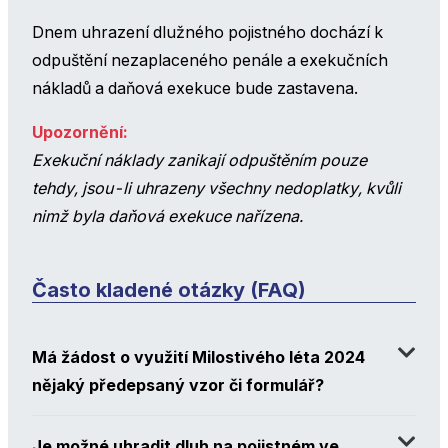
Dnem uhrazení dlužného pojistného dochází k
odpuštění nezaplaceného penále a exekučních
nákladů a daňová exekuce bude zastavena.
Upozornění:
Exekuční náklady zanikají odpuštěním pouze
tehdy, jsou-li uhrazeny všechny nedoplatky, kvůli
nimž byla daňová exekuce nařízena.
Často kladené otázky (FAQ)
Má žádost o využití Milostivého léta 2024
nějaký předepsaný vzor či formulář?
Je možné uhradit dluh na pojistném ve