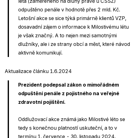
léta (zaměřeného na dluhy právě u ČSSZ)
odpuštěno penále v hodnotě přes 2 mld. Kč.
Letošní akce se sice týká primárně klientů VZP,
dosavadní zájem o informace k Milostivému létu
je však značný. A to nejen mezi samotnými
dlužníky, ale i ze strany obcí a měst, které návod
aktivně komunikují.
Aktualizace článku 1.6.2024
Prezident podepsal zákon o mimořádném
odpuštění penále z pojistného na veřejné
zdravotní pojištění.
Oddlužovací akce známá jako Milostivé léto se
tedy s konečnou platností uskuteční, a to v
termínu 1. července - 30. listopadu 2024.