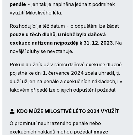
penále
- jen tak je naplněna jedna z podmínek
využití Milostivého léta.
Rozhodující je též datum - o odpuštění lze žádat
pouze u těch dluhů, u nichž byla daňová
exekuce nařízena nejpozději k 31. 12. 2023
. Na
novější dluhy se nevztahuje.
Pokud dlužník už v rámci daňové exekuce dlužné
pojistné ke dni 1. července 2024 zcela uhradil, tj.
dluží už jen na penále a exekučních nákladech, i v
takovém případě lze o jejich odpuštění požádat.
KDO MŮŽE MILOSTIVÉ LÉTO 2024 VYUŽÍT
O prominutí neuhrazeného penále nebo
exekučních nákladů mohou požádat
pouze